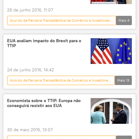
26 de junho 2016, 11:07
Acordo de Parceria Transatlântica de Comércio e Investimento (TTIP)
Mais
4
Mundo
Notícias
Manuel Valls
França
EUA avaliam impacto do Brexit para o
TTIP
24 de junho 2016, 14:42
Acordo de Parceria Transatlântica de Comércio e Investimento (TTIP)
Mais
13
Mundo
Notícias
Brexit: reações e consequências
Economista sobre o TTIP: Europa não
conseguirá resistir aos EUA
Reino Unido
Michael Froman
Brexit
saída
bloco
acordo
livre comércio
referendo
30 de maio 2016, 13:07
EUA
União Europeia