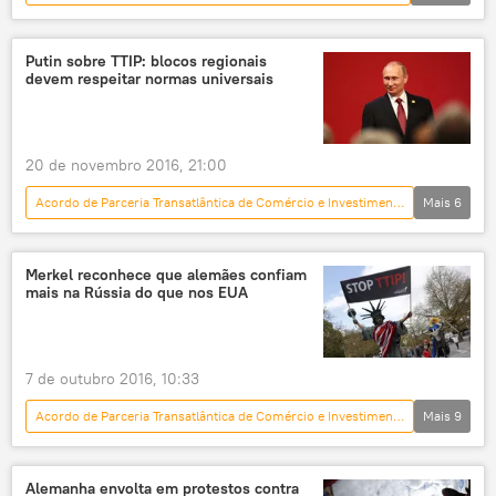
Mundo
Américas
Europa
Notícias
Donald Trump
Putin sobre TTIP: blocos regionais
devem respeitar normas universais
Bernard Cazeneuve
NAFTA
ingenuidade
protecionismo
indústrias
empregos
acordos
20 de novembro 2016, 21:00
livre comércio
Acordo de Parceria Transatlântica de Comércio e Investimento (TTIP)
Mais
6
Acordo de Parceria Transpacífico (TPP)
EUA
Mundo
Notícias
Vladimir Putin
União Europeia
França
OMC
Comunidade Econômica Euroasiática
Merkel reconhece que alemães confiam
mais na Rússia do que nos EUA
Rússia
7 de outubro 2016, 10:33
Acordo de Parceria Transatlântica de Comércio e Investimento (TTIP)
Mais
9
Mundo
Europa
Rússia
Notícias
Alemanha
comércio
Alemanha envolta em protestos contra