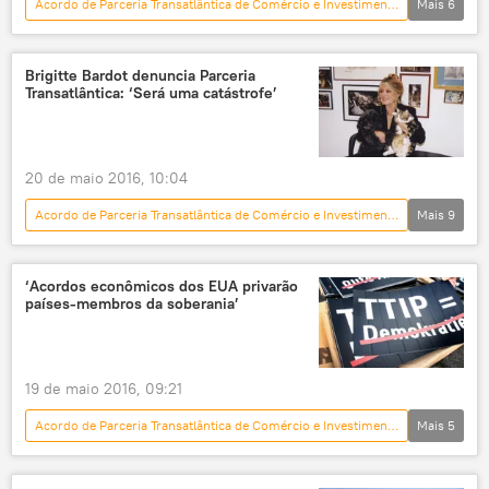
Acordo de Parceria Transatlântica de Comércio e Investimento (TTIP)
Mais
6
Mundo
Notícias
Alemanha
Angela Merkel
Sigmar Gabriel
EUA
Brigitte Bardot denuncia Parceria
Transatlântica: ‘Será uma catástrofe’
20 de maio 2016, 10:04
Acordo de Parceria Transatlântica de Comércio e Investimento (TTIP)
Mais
9
Mundo
Notícias
François Hollande
Brigitte Bardot
animais
opinião
‘Acordos econômicos dos EUA privarão
países-membros da soberania’
tratamento
direitos
França
19 de maio 2016, 09:21
Acordo de Parceria Transatlântica de Comércio e Investimento (TTIP)
Mais
5
Mundo
Notícias