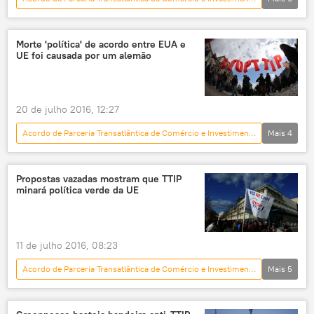
Mundo
Europa
Notícias
Alemanha
EUA
União Europeia
Morte 'política' de acordo entre EUA e
UE foi causada por um alemão
20 de julho 2016, 12:27
Acordo de Parceria Transatlântica de Comércio e Investimento (TTIP)
Mais
4
Mundo
Notícias
EUA
União Europeia
Propostas vazadas mostram que TTIP
minará política verde da UE
11 de julho 2016, 08:23
Acordo de Parceria Transatlântica de Comércio e Investimento (TTIP)
Mais
5
Mundo
Notícias
ecologia
EUA
União Europeia