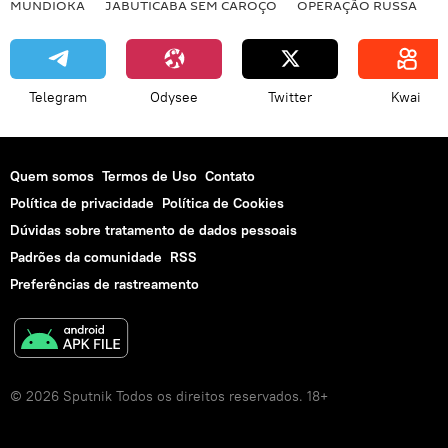
MUNDIOKA
JABUTICABA SEM CAROÇO
OPERAÇÃO RUSSA
I
Telegram
Odysee
Twitter
Kwai
Quem somos
Termos de Uso
Contato
Política de privacidade
Política de Cookies
Dúvidas sobre tratamento de dados pessoais
Padrões da comunidade
RSS
Preferências de rastreamento
© 2026 Sputnik Todos os direitos reservados. 18+