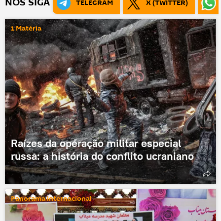
NOS SIGA
TELEGRAM
X (TWITTER)
1 Matéria
Raízes da operação militar especial
russa: a história do conflito ucraniano
Panorama internacional