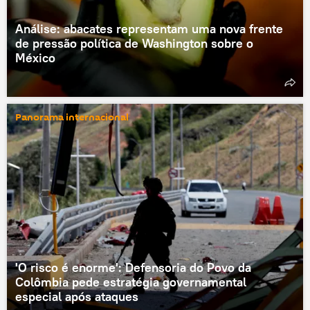
Análise: abacates representam uma nova frente
de pressão política de Washington sobre o
México
Panorama internacional
'O risco é enorme': Defensoria do Povo da
Colômbia pede estratégia governamental
especial após ataques