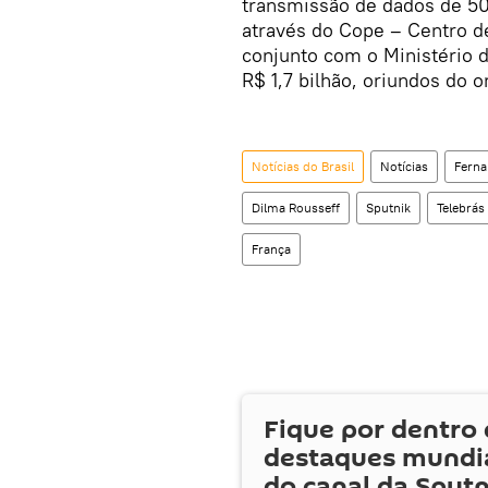
transmissão de dados de 50
através do Cope – Centro de
conjunto com o Ministério d
R$ 1,7 bilhão, oriundos do 
Notícias do Brasil
Notícias
Fern
Dilma Rousseff
Sputnik
Telebrás
França
Fique por dentro 
destaques mundia
do canal da Sputn