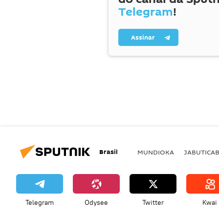
Telegram
!
Assinar
Brasil
MUNDIOKA
JABUTICA
Telegram
Odysee
Twitter
Kwai