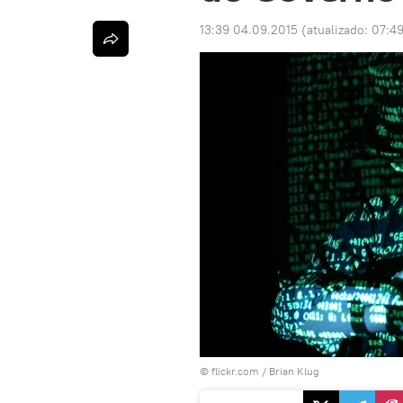
13:39 04.09.2015
(atualizado:
07:49
© flickr.com /
Brian Klug