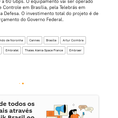
 a 60 Gbps. O equipamento vai ser operado
 Controle em Brasília, pela Telebrás em
a Defesa. O investimento total do projeto é de
orçamento do Governo Federal.
ando de Noronha
Cannes
Brasília
Artur Coimbra
Embratel
Thales Alenia Space France
Embraer
de todos os
is através
ik Brasil no