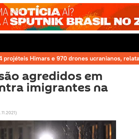
 projéteis Himars e 970 drones ucranianos, relat
 são agredidos em
ntra imigrantes na
.11.2021
)