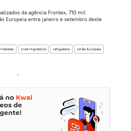
lizados da agência Frontex, 710 mil
ão Europeia entre janeiro e setembro deste
ornalistas
crise migratória
refugiados
União Europeia
tá no
Kwai
deos de
 gente!