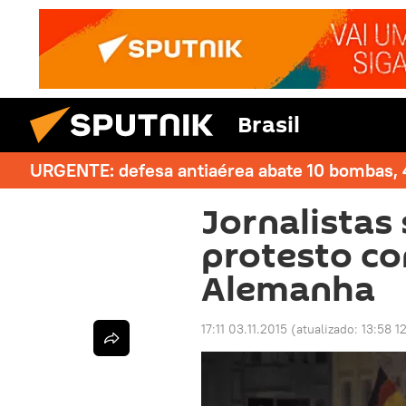
Brasil
URGENTE: defesa antiaérea abate 10 bombas, 4
Jornalistas
protesto co
Alemanha
17:11 03.11.2015
(atualizado:
13:58 12