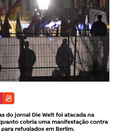
s do jornal Die Welt foi atacada na
nquanto cobria uma manifestação contra
 para refugiados em Berlim.