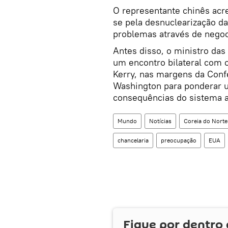
O representante chinês acr
se pela desnuclearização da
problemas através de negoc
Antes disso, o ministro das
um encontro bilateral com 
Kerry, nas margens da Conf
Washington para ponderar u
consequências do sistema a
Mundo
Notícias
Coreia do Norte
chancelaria
preocupação
EUA
Fique por dentro 