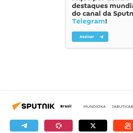
destaques mundia
do canal da Sputn
Telegram
!
Assinar
Brasil
MUNDIOKA
JABUTICA