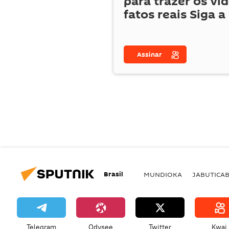
para trazer os ví
fatos reais Siga a
Assinar
Brasil
MUNDIOKA
JABUTICA
Telegram
Odysee
Twitter
Kwai