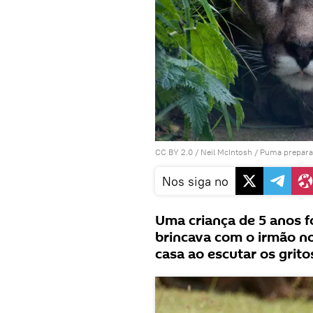
CC BY 2.0
/
Neil McIntosh
/
Puma prepara
Nos siga no
Uma criança de 5 anos 
brincava com o irmão no
casa ao escutar os gritos