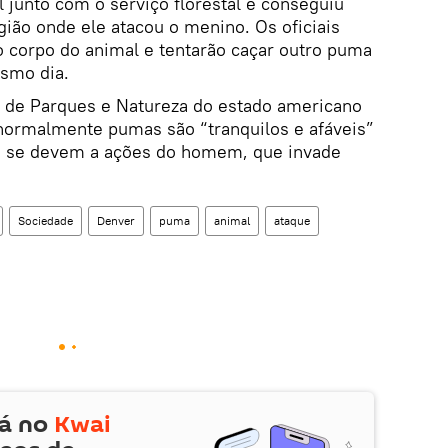
l junto com o serviço florestal e conseguiu
ão onde ele atacou o menino. Os oficiais
 corpo do animal e tentarão caçar outro puma
smo dia.
 de Parques e Natureza do estado americano
normalmente pumas são “tranquilos e afáveis”
m se devem a ações do homem, que invade
Sociedade
Denver
puma
animal
ataque
tá no
Kwai