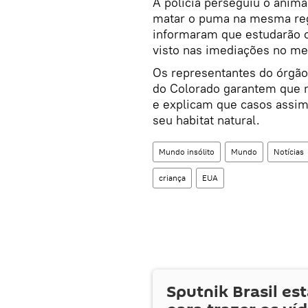
A polícia perseguiu o anima
matar o puma na mesma regi
informaram que estudarão o
visto nas imediações no me
Os representantes do órgão
do Colorado garantem que 
e explicam que casos assi
seu habitat natural.
Mundo insólito
Mundo
Notícias
criança
EUA
Sputnik Brasil es