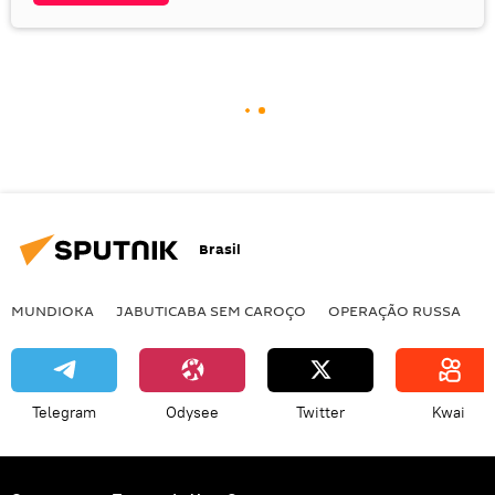
Brasil
MUNDIOKA
JABUTICABA SEM CAROÇO
OPERAÇÃO RUSSA
I
Telegram
Odysee
Twitter
Kwai