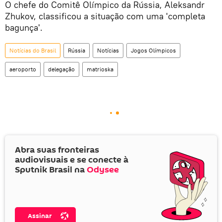
O chefe do Comitê Olímpico da Rússia, Aleksandr
Zhukov, classificou a situação com uma 'completa
bagunça'.
Notícias do Brasil
Rússia
Notícias
Jogos Olímpicos
aeroporto
delegação
matrioska
Abra suas fronteiras
audiovisuais e se conecte à
Sputnik Brasil na
Odysee
Assinar