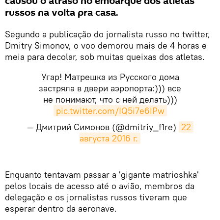
causou o atraso no embarque dos atletas
russos na volta pra casa.
Segundo a publicação do jornalista russo no twitter,
Dmitry Simonov, o voo demorou mais de 4 horas e
meia para decolar, sob muitas queixas dos atletas.
Угар! Матрешка из Русского дома
застряла в двери аэропорта:))) все
не понимают, что с ней делать)))
pic.twitter.com/IQ5i7e6IPw
— Дмитрий Симонов (@dmitriy_f1re)
22 
августа 2016 г.
Enquanto tentavam passar a 'gigante matrioshka'
pelos locais de acesso até o avião, membros da
delegação e os jornalistas russos tiveram que
esperar dentro da aeronave.