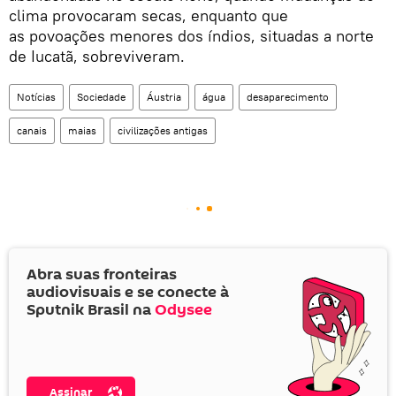
clima provocaram secas, enquanto que
as povoações menores dos índios, situadas a norte
de Iucatã, sobreviveram.
Notícias
Sociedade
Áustria
água
desaparecimento
canais
maias
civilizações antigas
Abra suas fronteiras
audiovisuais e se conecte à
Sputnik Brasil na
Odysee
Assinar