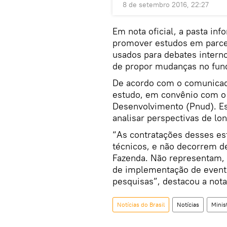
8 de setembro 2016, 22:27
Em nota oficial, a pasta in
promover estudos em parcer
usados para debates interno
de propor mudanças no fun
De acordo com o comunicado
estudo, em convênio com o
Desenvolvimento (Pnud). Es
analisar perspectivas de lo
“As contratações desses es
técnicos, e não decorrem d
Fazenda. Não representam, 
de implementação de event
pesquisas”, destacou a nota
Notícias do Brasil
Notícias
Minis