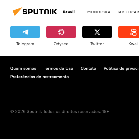
Brasil
MUNDIOKA
JABUTICA
Telegram
Odysee
Twitter
Kwai
Quem somos
Termos de Uso
Contato
Política de privac
Preferências de rastreamento
© 2026 Sputnik Todos os direitos reservados. 18+