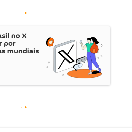
asil no
X
r por
as mundiais