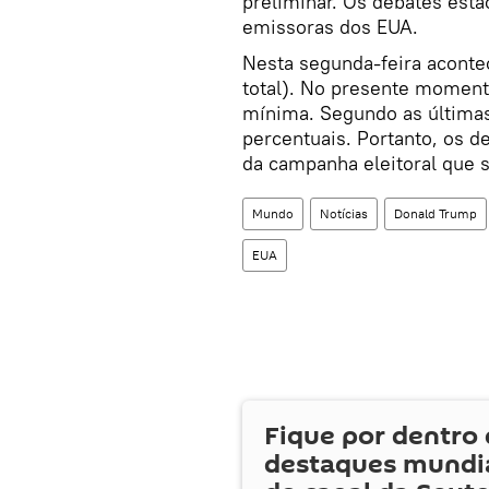
preliminar. Os debates estã
emissoras dos EUA.
Nesta segunda-feira acontec
total). No presente momento
mínima. Segundo as últimas 
percentuais. Portanto, os 
da campanha eleitoral que 
Mundo
Notícias
Donald Trump
EUA
Fique por dentro 
destaques mundia