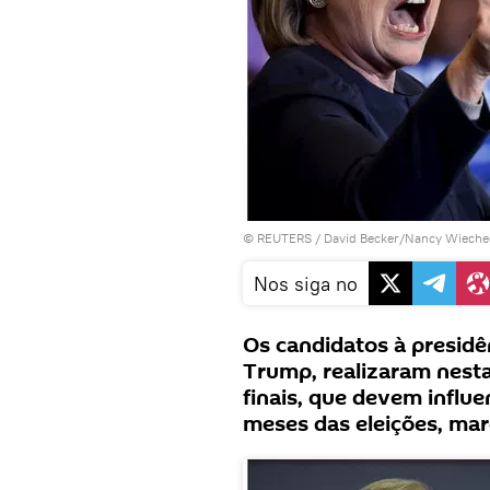
©
REUTERS
/ David Becker/Nancy Wieche
Nos siga no
Os candidatos à presidên
Trump, realizaram nesta
finais, que devem influen
meses das eleições, mar