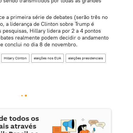
o sendo transmitidos por todas as grandes
e a primeira série de debates (serão três no
, a liderança de Clinton sobre Trump é
pesquisas, Hillary lidera por 2 a 4 pontos
debates realmente podem decidir o andamento
se conclui no dia 8 de novembro.
Hillary Clinton
eleições nos EUA
eleições presidenciais
de todos os
is através