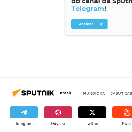
do canal da Sputn
Telegram
!
Assinar
Brasil
MUNDIOKA
JABUTICA
Telegram
Odysee
Twitter
Kwai