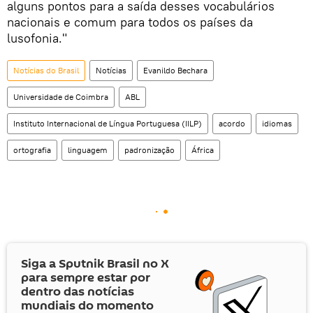
alguns pontos para a saída desses vocabulários
nacionais e comum para todos os países da
lusofonia."
Notícias do Brasil
Notícias
Evanildo Bechara
Universidade de Coimbra
ABL
Instituto Internacional de Língua Portuguesa (IILP)
acordo
idiomas
ortografia
linguagem
padronização
África
Siga a Sputnik Brasil no
X
para sempre estar por
dentro das notícias
mundiais do momento