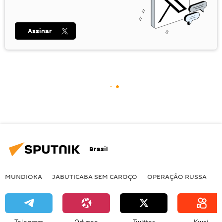
Assinar
Brasil
MUNDIOKA
JABUTICABA SEM CAROÇO
OPERAÇÃO RUSSA
I
Telegram
Odysee
Twitter
Kwai