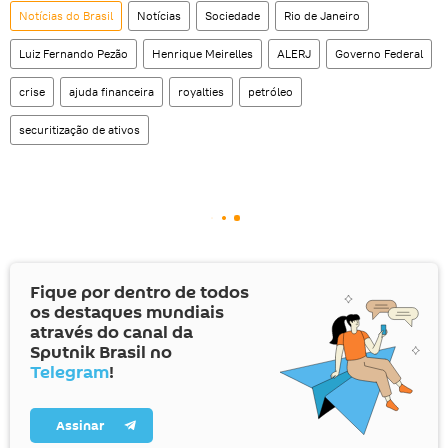
Notícias do Brasil
Notícias
Sociedade
Rio de Janeiro
Luiz Fernando Pezão
Henrique Meirelles
ALERJ
Governo Federal
crise
ajuda financeira
royalties
petróleo
securitização de ativos
Fique por dentro de todos
os destaques mundiais
através do canal da
Sputnik Brasil no
Telegram
!
Assinar