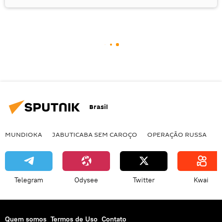
Brasil
MUNDIOKA
JABUTICABA SEM CAROÇO
OPERAÇÃO RUSSA
I
Telegram
Odysee
Twitter
Kwai
Quem somos
Termos de Uso
Contato