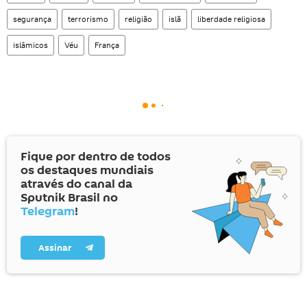
segurança
terrorismo
religião
islã
liberdade religiosa
islâmicos
Véu
França
Fique por dentro de todos
os destaques mundiais
através do canal da
Sputnik Brasil no
Telegram
!
Assinar