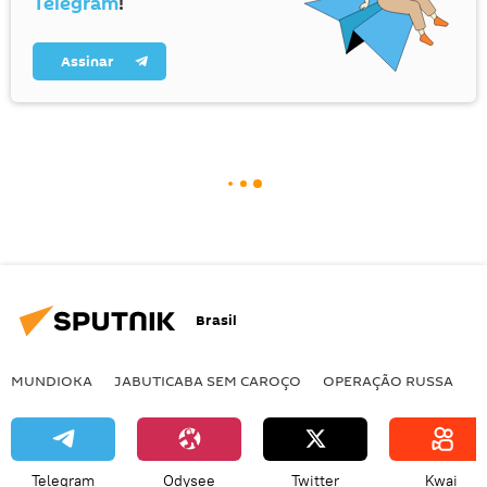
Telegram
!
Assinar
Brasil
MUNDIOKA
JABUTICABA SEM CAROÇO
OPERAÇÃO RUSSA
I
Telegram
Odysee
Twitter
Kwai