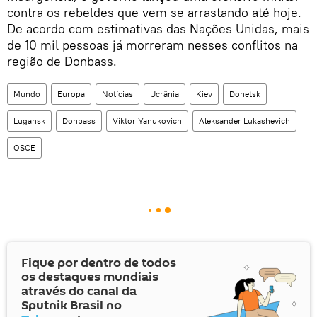
contra os rebeldes que vem se arrastando até hoje.
De acordo com estimativas das Nações Unidas, mais
de 10 mil pessoas já morreram nesses conflitos na
região de Donbass.
Mundo
Europa
Notícias
Ucrânia
Kiev
Donetsk
Lugansk
Donbass
Viktor Yanukovich
Aleksander Lukashevich
OSCE
Fique por dentro de todos
os destaques mundiais
através do canal da
Sputnik Brasil no