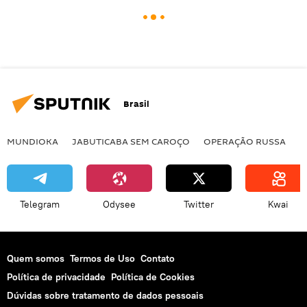
Brasil
MUNDIOKA
JABUTICABA SEM CAROÇO
OPERAÇÃO RUSSA
I
Telegram
Odysee
Twitter
Kwai
Quem somos
Termos de Uso
Contato
Política de privacidade
Política de Cookies
Dúvidas sobre tratamento de dados pessoais