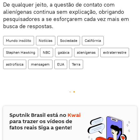
De qualquer jeito, a questão de contato com
alienígenas continua sem explicação, obrigando
pesquisadores a se esforçarem cada vez mais em
busca de respostas.
Mundo insólito
Notícias
Sociedade
Califórnia
Stephen Hawking
NBC
galáxia
alienígenas
extraterrestre
astrofísica
mensagem
EUA
Terra
Sputnik Brasil está no
Kwai
para trazer os vídeos de
fatos reais Siga a gente!