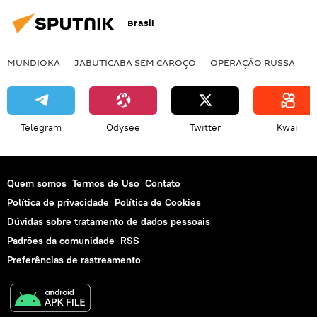
Brasil
MUNDIOKA
JABUTICABA SEM CAROÇO
OPERAÇÃO RUSSA
I
Telegram
Odysee
Twitter
Kwai
Quem somos
Termos de Uso
Contato
Política de privacidade
Política de Cookies
Dúvidas sobre tratamento de dados pessoais
Padrões da comunidade
RSS
Preferências de rastreamento