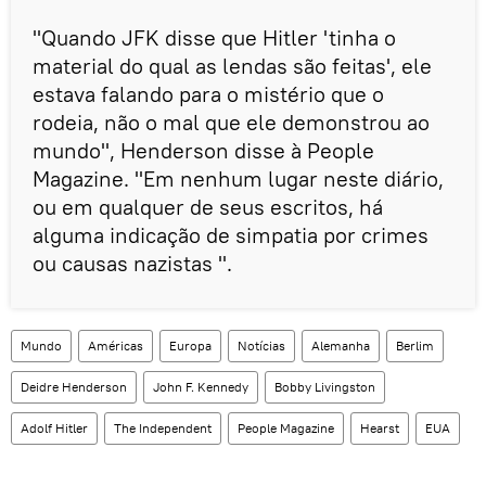
"Quando JFK disse que Hitler 'tinha o
material do qual as lendas são feitas', ele
estava falando para o mistério que o
rodeia, não o mal que ele demonstrou ao
mundo", Henderson disse à People
Magazine. "Em nenhum lugar neste diário,
ou em qualquer de seus escritos, há
alguma indicação de simpatia por crimes
ou causas nazistas ".
Mundo
Américas
Europa
Notícias
Alemanha
Berlim
Deidre Henderson
John F. Kennedy
Bobby Livingston
Adolf Hitler
The Independent
People Magazine
Hearst
EUA