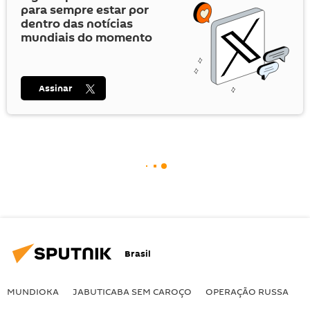
para sempre estar por
dentro das notícias
mundiais do momento
Assinar
Brasil
MUNDIOKA
JABUTICABA SEM CAROÇO
OPERAÇÃO RUSSA
I