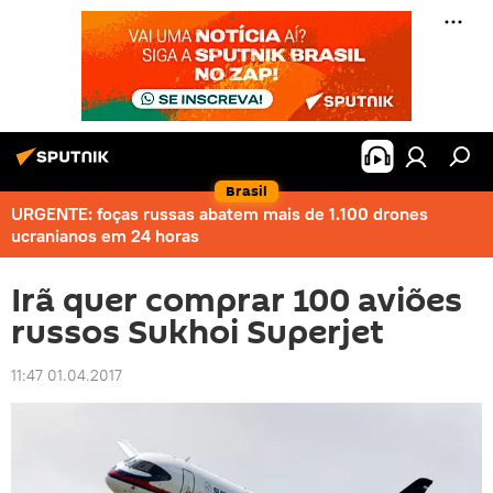
Brasil
URGENTE: foças russas abatem mais de 1.100 drones
ucranianos em 24 horas
Irã quer comprar 100 aviões
russos Sukhoi Superjet
11:47 01.04.2017