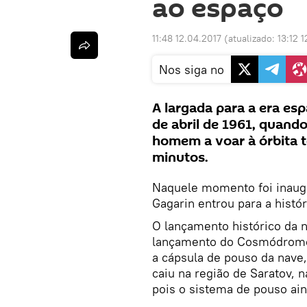
ao espaço
11:48 12.04.2017
(atualizado:
13:12 1
Nos siga no
A largada para a era esp
de abril de 1961, quando
homem a voar à órbita t
minutos.
Naquele momento foi inaugu
Gagarin entrou para a histó
O lançamento histórico da n
lançamento do Cosmódromo d
a cápsula de pouso da nave,
caiu na região de Saratov, 
pois o sistema de pouso ain