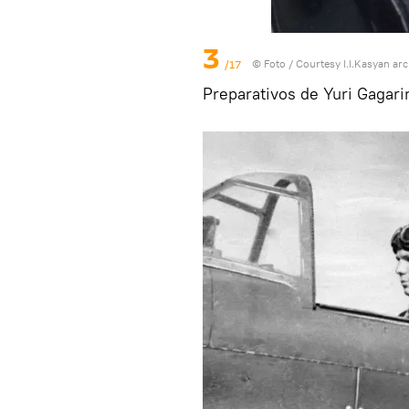
3
/17
© Foto / Courtesy I.I.Kasyan a
Preparativos de Yuri Gagarin