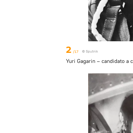
2
/17
© Sputnik
Yuri Gagarin – candidato a 