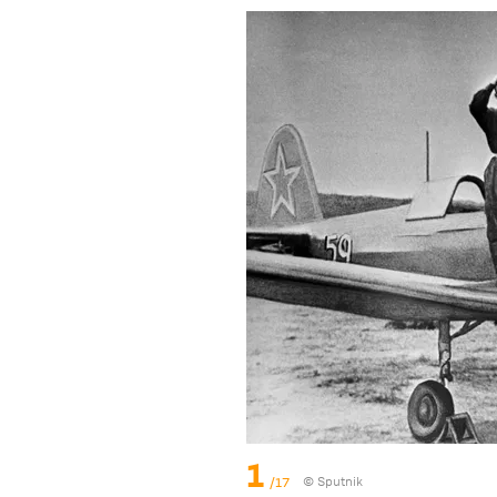
1
/17
© Sputnik