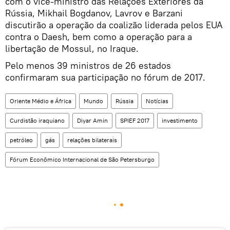
com o vice-ministro das Relações Exteriores da
Rússia, Mikhail Bogdanov, Lavrov e Barzani
discutirão a operação da coalizão liderada pelos EUA
contra o Daesh, bem como a operação para a
libertação de Mossul, no Iraque.
Pelo menos 39 ministros de 26 estados
confirmaram sua participação no fórum de 2017.
Oriente Médio e África
Mundo
Rússia
Notícias
Curdistão iraquiano
Diyar Amin
SPIEF 2017
investimento
petróleo
gás
relações bilaterais
Fórum Econômico Internacional de São Petersburgo