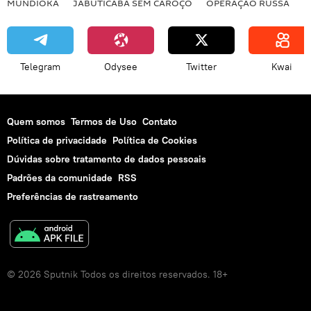
MUNDIOKA
JABUTICABA SEM CAROÇO
OPERAÇÃO RUSSA
I
Telegram
Odysee
Twitter
Kwai
Quem somos
Termos de Uso
Contato
Política de privacidade
Política de Cookies
Dúvidas sobre tratamento de dados pessoais
Padrões da comunidade
RSS
Preferências de rastreamento
© 2026 Sputnik Todos os direitos reservados. 18+