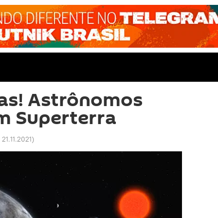
las! Astrônomos
m Superterra
 21.11.2021
)