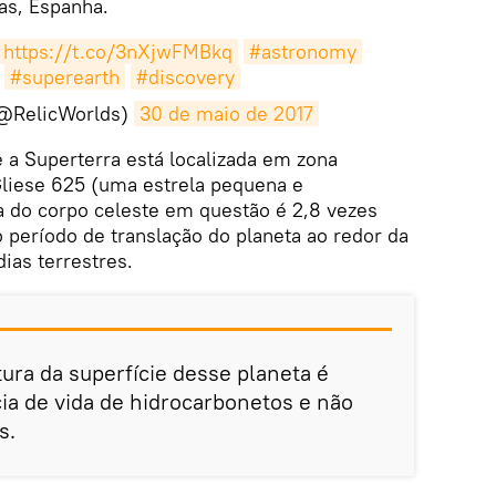
as, Espanha.
https://t.co/3nXjwFMBkq
#astronomy
#superearth
#discovery
(@RelicWorlds)
30 de maio de 2017
e a Superterra está localizada em zona
Gliese 625 (uma estrela pequena e
a do corpo celeste em questão é 2,8 vezes
o período de translação do planeta ao redor da
dias terrestres.
ura da superfície desse planeta é
cia de vida de hidrocarbonetos e não
s.