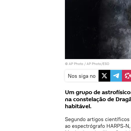
© AP Photo / AP Photo/ESO
Nos siga no
Um grupo de astrofísico
na constelação de Drag
habitável.
Segundo artigos científicos
ao espectrógrafo HARPS-N, 