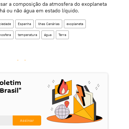
lisar a composição da atmosfera do exoplaneta
há ou não água em estado líquido.
ciedade
Espanha
Ilhas Canárias
exoplaneta
mosfera
temperatura
água
Terra
Boletim
Brasil"