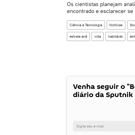
Os cientistas planejam ana
encontrado e esclarecer se 
Ciência e Tecnologia
Notícias
So
estrela anã
vida
habitável
at
Venha seguir o "
diário da Sputnik 