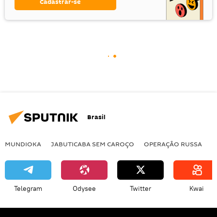
Cadastrar-se
Brasil
MUNDIOKA
JABUTICABA SEM CAROÇO
OPERAÇÃO RUSSA
I
Telegram
Odysee
Twitter
Kwai