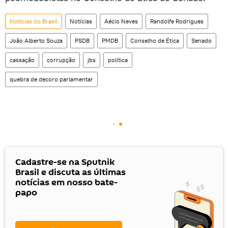
Notícias do Brasil
Notícias
Aécio Neves
Randolfe Rodrigues
João Alberto Souza
PSDB
PMDB
Conselho de Ética
Senado
cassação
corrupção
jbs
política
quebra de decoro parlamentar
Cadastre-se na Sputnik
Brasil e discuta as últimas
notícias em nosso bate-
papo