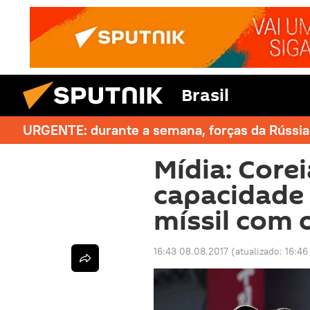
Brasil
URGENTE: durante a semana, forças da Rússia 
Mídia: Core
capacidade 
míssil com 
16:43 08.08.2017
(atualizado:
16:46