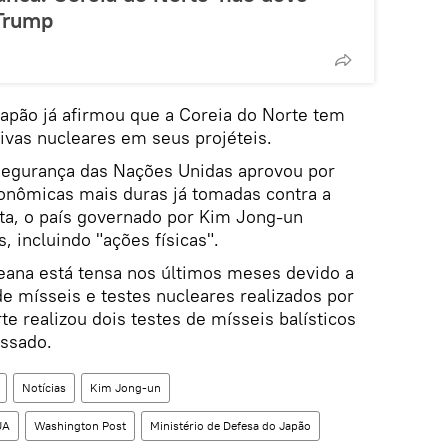
 Trump
Japão já afirmou que a Coreia do Norte tem
givas nucleares em seus projéteis.
Segurança das Nações Unidas aprovou por
onômicas mais duras já tomadas contra a
ta, o país governado por Kim Jong-un
 incluindo "ações físicas".
reana está tensa nos últimos meses devido a
e mísseis e testes nucleares realizados por
e realizou dois testes de mísseis balísticos
assado.
Notícias
Kim Jong-un
UA
Washington Post
Ministério de Defesa do Japão