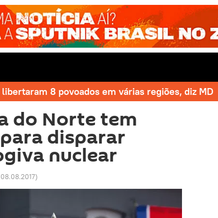
libertaram 8 povoados em várias regiões, diz MD
ia do Norte tem
para disparar
ogiva nuclear
 08.08.2017
)