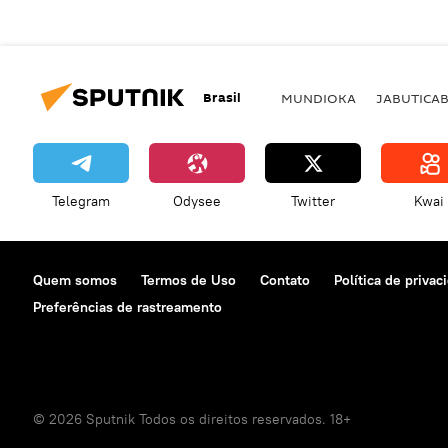
Brasil
MUNDIOKA
JABUTICA
Telegram
Odysee
Twitter
Kwai
Quem somos
Termos de Uso
Contato
Política de privac
Preferências de rastreamento
© 2026 Sputnik Todos os direitos reservados. 18+