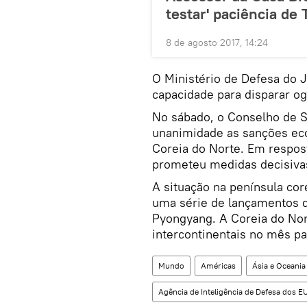
testar' paciência de
8 de agosto 2017, 14:24
O Ministério de Defesa do 
capacidade para disparar o
No sábado, o Conselho de 
unanimidade as sanções ec
Coreia do Norte. Em respos
prometeu medidas decisivas,
A situação na península co
uma série de lançamentos d
Pyongyang. A Coreia do Nort
intercontinentais no mês p
Mundo
Américas
Ásia e Oceania
Agência de Inteligência de Defesa dos E