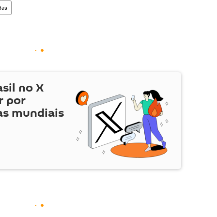
das
asil no
X
r por
as mundiais