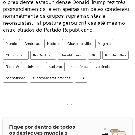
o presidente estadunidense Donald Trump fez três
pronunciamentos, e em apenas um deles condenou
nominalmente os grupos supremacistas e
neonazistas. Tal postura gerou críticas até mesmo
entre aliados do Partido Republicano.
Mundo
Américas
Notícias
Charlottesville
Virginia
Chris Barker
Ilia Calderón
Donald Trump
KKK
Ku Klux Klan
Rádio W
Univision
racismo
intolerância
violência
neonazismo
supremacistas brancos
EUA
Fique por dentro de todos
os destaques mundiais