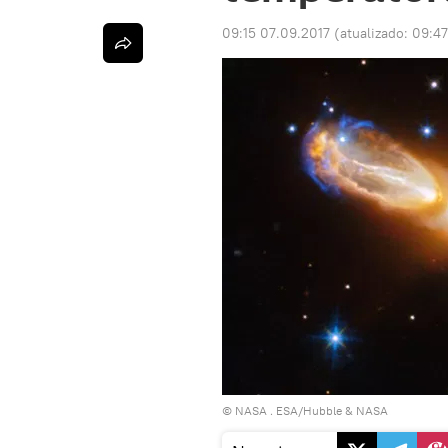
09:15 07.09.2017
(atualizado:
09:47
©
NASA
.
ESA/Hubble & NASA