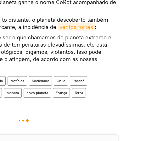
o planeta ganhe o nome CoRot acompanhado de
to distante, o planeta descoberto também
rcante, a incidência de
ventos fortes
:
ele ser o que chamamos de planeta extremo e
a de temperaturas elevadíssimas, ele está
ológicos, digamos, violentos. Isso pode
ue o atingem, de acordo com as nossas
ia
Notícias
Sociedade
Chile
Paraná
planeta
novo planeta
França
Terra