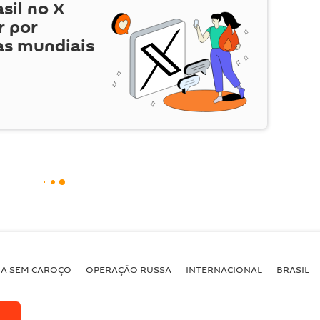
asil no
X
r por
as mundiais
BA SEM CAROÇO
OPERAÇÃO RUSSA
INTERNACIONAL
BRASIL