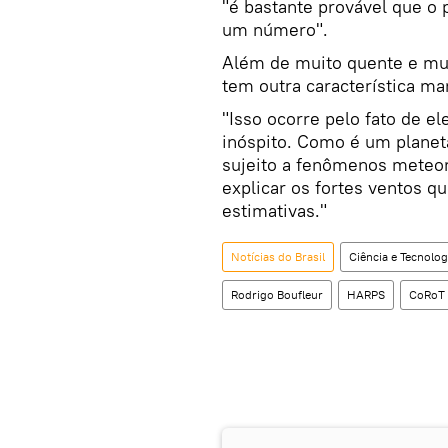
"é bastante provável que 
um número".
Além de muito quente e mui
tem outra característica ma
"Isso ocorre pelo fato de 
inóspito. Como é um planet
sujeito a fenômenos meteor
explicar os fortes ventos q
estimativas."
Notícias do Brasil
Ciência e Tecnolog
Rodrigo Boufleur
HARPS
CoRoT