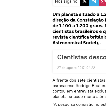
Nos siga no
Um planeta situado a 1.
direção da Constelação
de 1.100 a 1.200 graus. 
cientistas brasileiros 
revista científica britâ
Astronomical Society.
Cientistas desc
27 de agosto 2017, 04:22
À frente dos sete cientista
paranaense Rodrigo Boufleu
contou em entrevista exclus
planeta, situado muito além
"A pesquisa consistiu no es