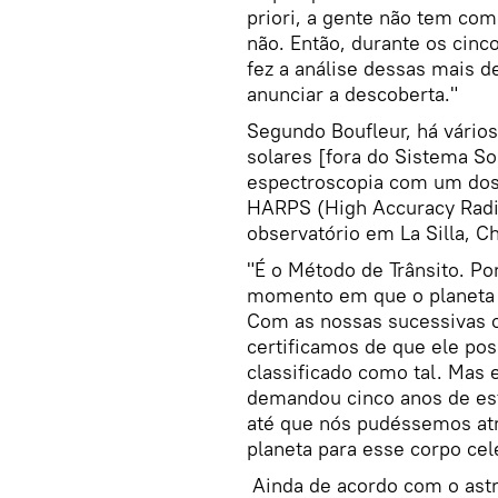
priori, a gente não tem co
não. Então, durante os cinc
fez a análise dessas mais de
anunciar a descoberta."
Segundo Boufleur, há vário
solares [fora do Sistema Sol
espectroscopia com um dos
HARPS (High Accuracy Radia
observatório em La Silla, Ch
"É o Método de Trânsito. P
momento em que o planeta p
Com as nossas sucessivas o
certificamos de que ele pos
classificado como tal. Mas 
demandou cinco anos de es
até que nós pudéssemos atri
planeta para esse corpo cel
Ainda de acordo com o astr