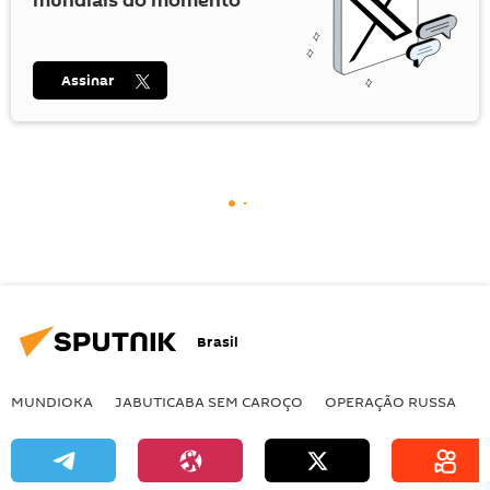
mundiais do momento
Assinar
Brasil
MUNDIOKA
JABUTICABA SEM CAROÇO
OPERAÇÃO RUSSA
I