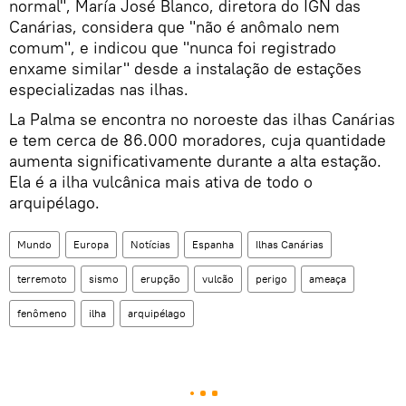
normal", María José Blanco, diretora do IGN das
Canárias, considera que "não é anômalo nem
comum", e indicou que "nunca foi registrado
enxame similar" desde a instalação de estações
especializadas nas ilhas.
La Palma se encontra no noroeste das ilhas Canárias
e tem cerca de 86.000 moradores, cuja quantidade
aumenta significativamente durante a alta estação.
Ela é a ilha vulcânica mais ativa de todo o
arquipélago.
Mundo
Europa
Notícias
Espanha
Ilhas Canárias
terremoto
sismo
erupção
vulcão
perigo
ameaça
fenômeno
ilha
arquipélago