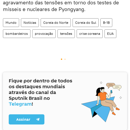
agravamento das tensões em torno dos testes de
mísseis e nucleares de Pyongyang.
Mundo
Notícias
Coreia do Norte
Coreia do Sul
B-1B
bombardeiros
provocação
tensões
crise coreana
EUA
Fique por dentro de todos
os destaques mundiais
através do canal da
Sputnik Brasil no
Telegram
!
Assinar