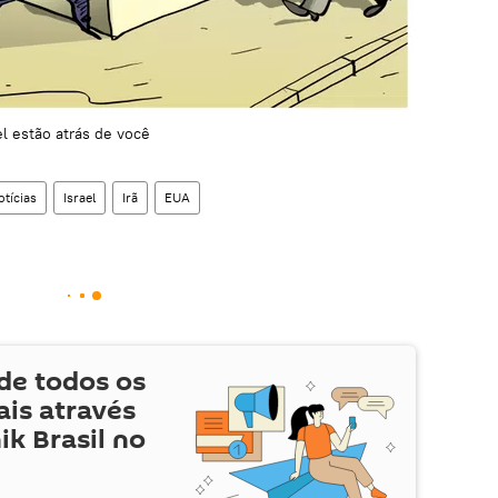
el estão atrás de você
tícias
Israel
Irã
EUA
de todos os
is através
ik Brasil no