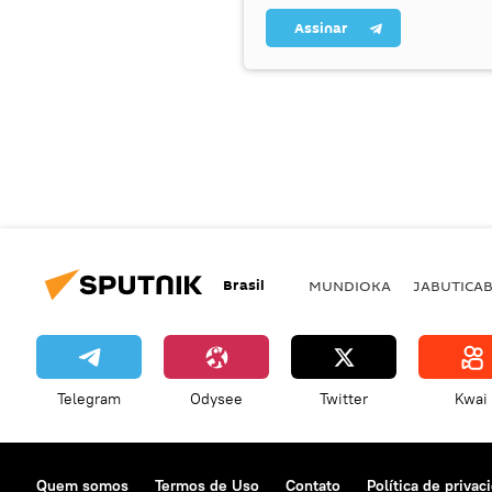
Assinar
Brasil
MUNDIOKA
JABUTICA
Telegram
Odysee
Twitter
Kwai
Quem somos
Termos de Uso
Contato
Política de privac