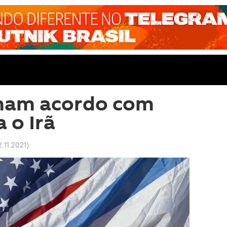
mam acordo com
a o Irã
2.11.2021
)