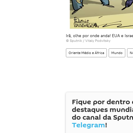
Irã, olhe por onde anda! EUA e Isra
© Sputnik / Vitaly Podvitsky
Oriente Médio e África
Mundo
No
Fique por dentro 
destaques mundia
do canal da Sputn
Telegram
!