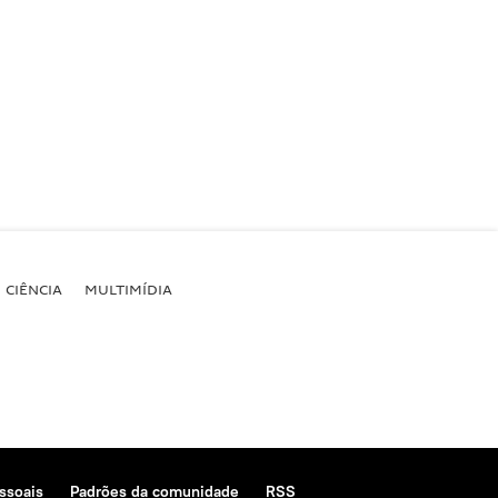
CIÊNCIA
MULTIMÍDIA
ssoais
Padrões da comunidade
RSS