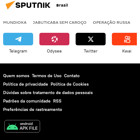
Brasil
MUNDIOKA
JABUTICABA SEM CAROÇO
OPERAÇÃO RUSSA
I
Telegram
Odysee
Twitter
Kwai
Quem somos
Termos de Uso
Contato
Política de privacidade
Política de Cookies
Dúvidas sobre tratamento de dados pessoais
Padrões da comunidade
RSS
Preferências de rastreamento