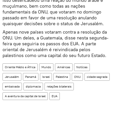
Isso desencadeou uma reação do mundo árabe e
muçulmano, bem como todas as nações
fundamentais da ONU, que votaram no domingo
passado em favor de uma resolução anulando
quaisquer decisões sobre o status de Jerusalém.
Apenas nove países votaram contra a resolução da
ONU. Um deles, a Guatemala, disse nesta segunda-
feira que seguiria os passos dos EUA. A parte
oriental de Jerusalém é reivindicada pelos
palestinos como uma capital do seu futuro Estado.
Oriente Médio e África
Mundo
Américas
Notícias
Jerusalém
Panamá
Israel
Palestina
ONU
cidade sagrada
embaixada
diplomacia
relações bilaterais
A aventura da capital de Israel
EUA