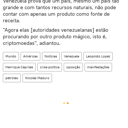
Venezuela prova que um país, mesmo um país tão
grande e com tantos recursos naturais, não pode
contar com apenas um produto como fonte de
receita.
"Agora elas [autoridades venezuelanas] estão
procurando por outro produto mágico, isto é,
criptomoedas", adiantou.
Mundo
Américas
Notícias
Venezuela
Leopoldo Lopez
Henrique Capriles
crise política
oposição
manifestações
petróleo
Nicolás Maduro