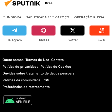
Brasil
MUNDIOKA
JABUTICABA SEM CAROÇO
OPERAÇÃO RUSSA
I
Telegram
Odysee
Twitter
Kwai
Quem somos
Termos de Uso
Contato
Política de privacidade
Política de Cookies
Dúvidas sobre tratamento de dados pessoais
Padrões da comunidade
RSS
Preferências de rastreamento