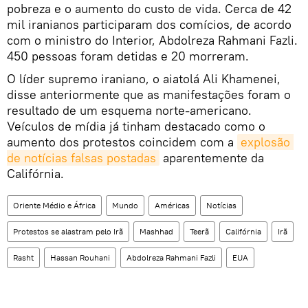
pobreza e o aumento do custo de vida. Cerca de 42
mil iranianos participaram dos comícios, de acordo
com o ministro do Interior, Abdolreza Rahmani Fazli.
450 pessoas foram detidas e 20 morreram.
O líder supremo iraniano, o aiatolá Ali Khamenei,
disse anteriormente que as manifestações foram o
resultado de um esquema norte-americano.
Veículos de mídia já tinham destacado como o
aumento dos protestos coincidem com a
explosão 
de notícias falsas postadas
aparentemente da
Califórnia.
Oriente Médio e África
Mundo
Américas
Notícias
Protestos se alastram pelo Irã
Mashhad
Teerã
Califórnia
Irã
Rasht
Hassan Rouhani
Abdolreza Rahmani Fazli
EUA