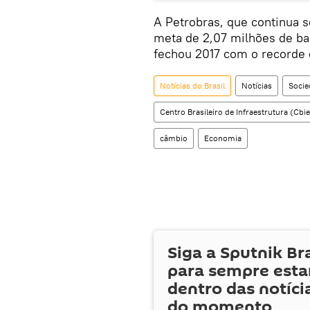
A Petrobras, que continua s
meta de 2,07 milhões de barr
fechou 2017 com o recorde 
Notícias do Brasil
Notícias
Socie
Centro Brasileiro de Infraestrutura (Cbie
câmbio
Economia
Siga a Sputnik Br
para sempre esta
dentro das notíci
do momento