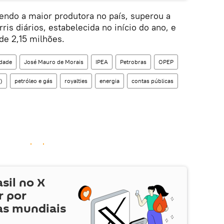
endo a maior produtora no país, superou a
is diários, estabelecida no início do ano, e
de 2,15 milhões.
dade
José Mauro de Morais
IPEA
Petrobras
OPEP
)
petróleo e gás
royalties
energia
contas públicas
asil no
X
r por
as mundiais