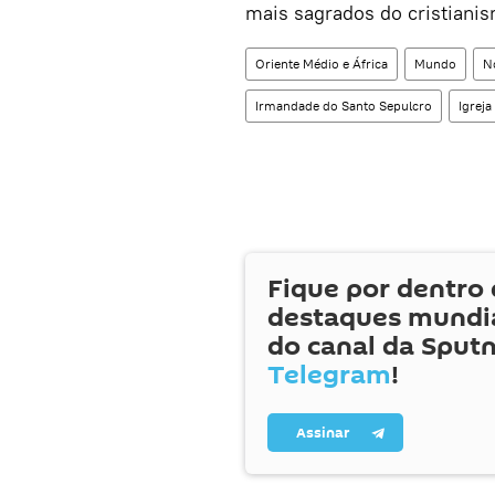
mais sagrados do cristiani
Oriente Médio e África
Mundo
No
Irmandade do Santo Sepulcro
Igreja
Fique por dentro 
destaques mundia
do canal da Sputn
Telegram
!
Assinar