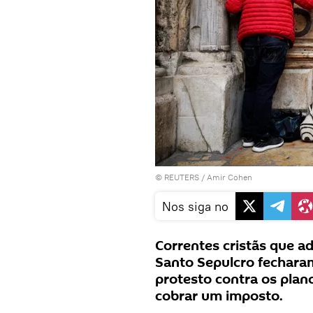
©
REUTERS
/ Amir Cohen
Nos siga no
Correntes cristãs que 
Santo Sepulcro fechara
protesto contra os plan
cobrar um imposto.