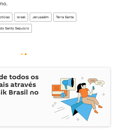
smo.
tícias
Israel
Jerusalém
Terra Santa
 do Santo Sepulcro
de todos os
is através
ik Brasil no