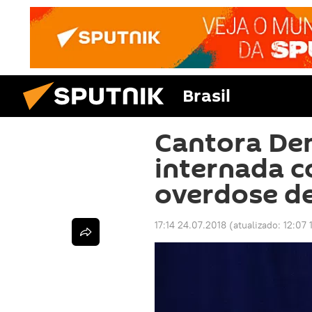
Brasil
Cantora De
internada c
overdose de
17:14 24.07.2018
(atualizado:
12:07 