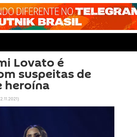
mi Lovato é
om suspeitas de
 heroína
12.11.2021
)