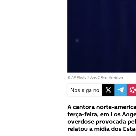
© AP Photo / Joel C Ryan/Invision
Nos siga no
A cantora norte-america
terça-feira, em Los Ange
overdose provocada pel
relatou a mídia dos Est