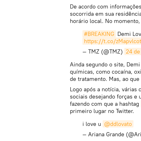
De acordo com informações o
socorrida em sua residência
horário local. No momento,
#BREAKING
Demi Lova
https://t.co/zMapvlco
— TMZ (@TMZ)
24 de
Ainda segundo o site, Demi 
químicas, como cocaína, ox
de tratamento. Mas, ao que t
Logo após a notícia, várias
sociais desejando forças e 
fazendo com que a hashtag
primeiro lugar no Twitter.
i love u
@ddlovato
— Ariana Grande (@Ar