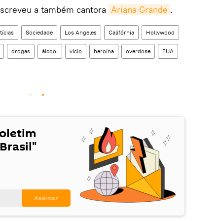
 escreveu a também cantora
Ariana Grande
.
tícias
Sociedade
Los Angeles
Califórnia
Hollywood
drogas
álcool
vício
heroína
overdose
EUA
Boletim
Brasil"