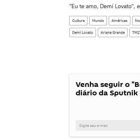
"Eu te amo, Demi Lovato",
Cultura
Mundo
Américas
No
Demi Lovato
Ariana Grande
TMZ
Venha seguir o "
diário da Sputnik 