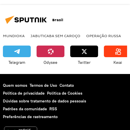
Brasil
MUNDIOKA
JABUTICABA SEM CAROÇO
OPERAÇÃO RUSSA
I
Telegram
Odysee
Twitter
Kwai
Quem somos
Termos de Uso
Contato
Política de privacidade
Política de Cookies
Dúvidas sobre tratamento de dados pessoais
Padrões da comunidade
RSS
Preferências de rastreamento