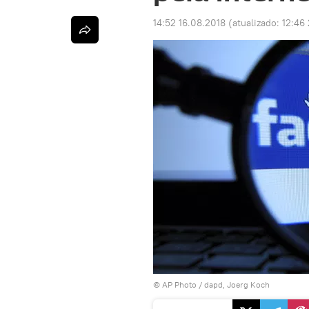
14:52 16.08.2018
(atualizado:
12:46 
© AP Photo / dapd, Joerg Koch