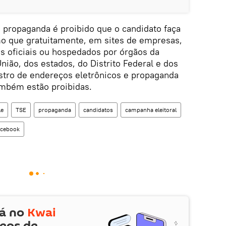
 propaganda é proibido que o candidato faça
o que gratuitamente, em sites de empresas,
es oficiais ou hospedados por órgãos da
nião, dos estados, do Distrito Federal e dos
stro de endereços eletrônicos e propaganda
ambém estão proibidas.
le
TSE
propaganda
candidatos
campanha eleitoral
acebook
tá no
Kwai
deos de