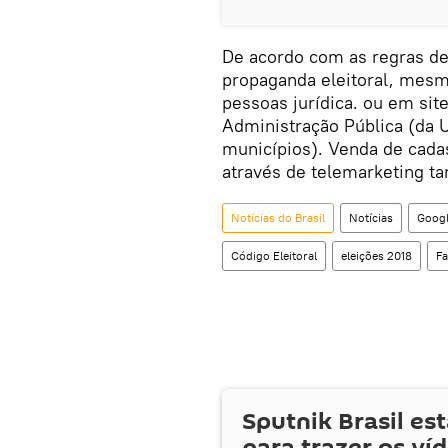
De acordo com as regras de
propaganda eleitoral, mesm
pessoas jurídica. ou em sit
Administração Pública (da U
municípios). Venda de cada
através de telemarketing t
Notícias do Brasil
Notícias
Goog
Código Eleitoral
eleições 2018
F
Sputnik Brasil es
para trazer os ví