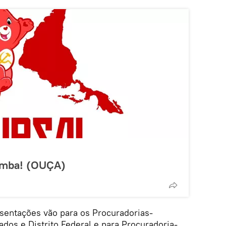
samba! (OUÇA)
sentações vão para os Procuradorias-
ados e Distrito Federal e para Procuradoria-