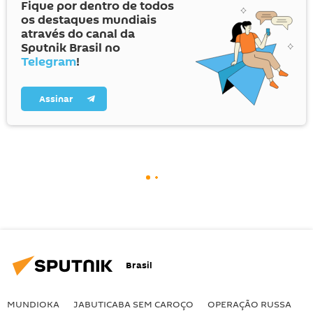
Fique por dentro de todos
os destaques mundiais
através do canal da
Sputnik Brasil no
Telegram
!
Assinar
Brasil
MUNDIOKA
JABUTICABA SEM CAROÇO
OPERAÇÃO RUSSA
I