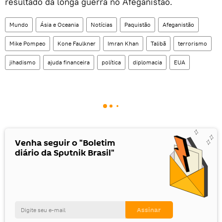
resultado da longa guerra no Afeganistão.
Mundo
Ásia e Oceania
Notícias
Paquistão
Afeganistão
Mike Pompeo
Kone Faulkner
Imran Khan
Talibã
terrorismo
jihadismo
ajuda financeira
política
diplomacia
EUA
Venha seguir o "Boletim
diário da Sputnik Brasil"