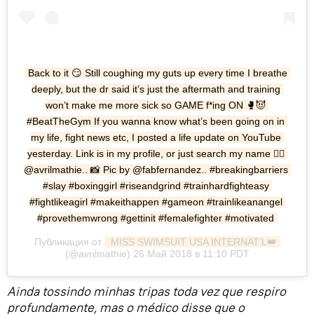
Back to it 😏 Still coughing my guts up every time I breathe 
deeply, but the dr said it’s just the aftermath and training 
won’t make me more sick so GAME f*ing ON 🥊😈 
#BeatTheGym If you wanna know what’s been going on in 
my life, fight news etc, I posted a life update on YouTube 
yesterday. Link is in my profile, or just search my name 👉🏽 
@avrilmathie.. 📸 Pic by @fabfernandez.. #breakingbarriers 
#slay #boxinggirl #riseandgrind #trainhardfighteasy 
#fightlikeagirl #makeithappen #gameon #trainlikeanangel 
#provethemwrong #gettinit #femalefighter #motivated
Публикация от
 MISS SWIMSUIT USA INTERNAT'L👑
(@avrilmathie) 26 Май 2018 в 11:10 PDT
Ainda tossindo minhas tripas toda vez que respiro
profundamente, mas o médico disse que o