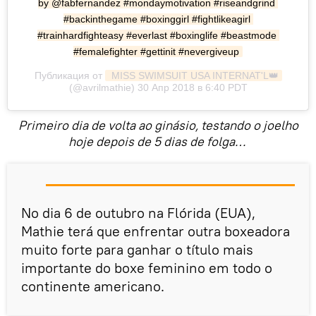
by @fabfernandez #mondaymotivation #riseandgrind 
#backinthegame #boxinggirl #fightlikeagirl 
#trainhardfighteasy #everlast #boxinglife #beastmode 
#femalefighter #gettinit #nevergiveup
Публикация от
 MISS SWIMSUIT USA INTERNAT'L👑
(@avrilmathie) 30 Апр 2018 в 6:40 PDT
Primeiro dia de volta ao ginásio, testando o joelho
hoje depois de 5 dias de folga…
No dia 6 de outubro na Flórida (EUA),
Mathie terá que enfrentar outra boxeadora
muito forte para ganhar o título mais
importante do boxe feminino em todo o
continente americano.