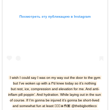
Посмотреть эту публикацию в Instagram
I wish I could say I was on my way out the door to the gym 
but I’ve woken up with a f*d knee today so it’s nothing 
but rest, ice, compression and elevation for me. And anti-
inflam pill poppin’. And hydration. While laying out in the sun 
of course. If I’m gonna be injured it’s gonna be short-lived 
and somewhat fun at least 🤷🏽‍♀️☀️👌🏽 @thebigbottleco 