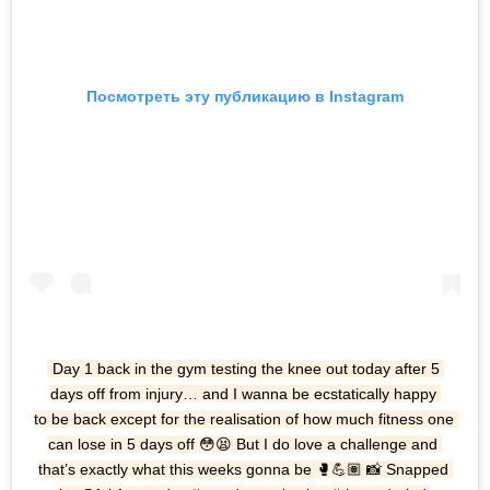
Посмотреть эту публикацию в Instagram
Day 1 back in the gym testing the knee out today after 5 
days off from injury… and I wanna be ecstatically happy 
to be back except for the realisation of how much fitness one 
can lose in 5 days off 😳😫 But I do love a challenge and 
that’s exactly what this weeks gonna be 🥊💪🏽 📸 Snapped 