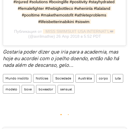
#injured #solutions #boxinglife #positivity #stayhydrated 
#femalefighter #thebigbottleco #wheninla #lalaland 
#pooltime #makethemostofit #athleteproblems 
#lifeisbetterinabikini #siswim
Публикация от
 MISS SWIMSUIT USA INTERNAT'L👑
(@avrilmathie) 26 Апр 2018 в 5:52 PDT
Gostaria poder dizer que iria para a academia, mas
hoje eu acordei com o joelho doendo, então não há
nada além de descanso, gelo…
Mundo insólito
Notícias
Sociedade
Austrália
corpo
luta
modelo
boxe
boxeador
sensual