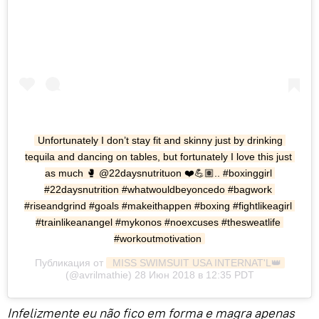
Unfortunately I don’t stay fit and skinny just by drinking 
tequila and dancing on tables, but fortunately I love this just 
as much 🥊 @22daysnutrituon ❤️💪🏽.. #boxinggirl 
#22daysnutrition #whatwouldbeyoncedo #bagwork 
#riseandgrind #goals #makeithappen #boxing #fightlikeagirl 
#trainlikeanangel #mykonos #noexcuses #thesweatlife 
#workoutmotivation
Публикация от
 MISS SWIMSUIT USA INTERNAT'L👑
(@avrilmathie) 28 Июн 2018 в 12:35 PDT
Infelizmente eu não fico em forma e magra apenas