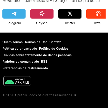
MUNDIOKA
JABUTICABA SEM CAROÇO
OPERAÇÃO RUSSA
I
Telegram
Odysee
Twitter
Kwai
Quem somos
Termos de Uso
Contato
Política de privacidade
Política de Cookies
Dúvidas sobre tratamento de dados pessoais
Padrões da comunidade
RSS
Preferências de rastreamento
© 2026 Sputnik Todos os direitos reservados. 18+