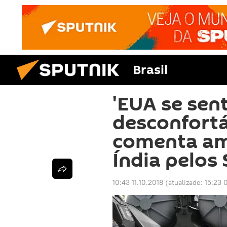
Brasil
'EUA se se
desconfortáv
comenta am
Índia pelos
10:43 11.10.2018
(atualizado:
15:23 