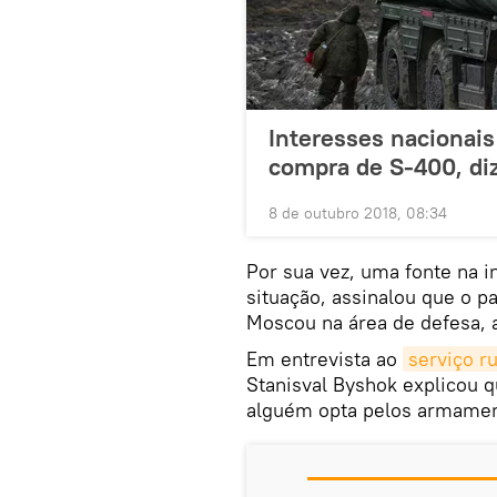
Interesses nacionais
compra de S-400, diz
8 de outubro 2018, 08:34
Por sua vez, uma fonte na in
situação, assinalou que o p
Moscou na área de defesa,
Em entrevista ao
serviço r
Stanisval Byshok explicou 
alguém opta pelos armamen