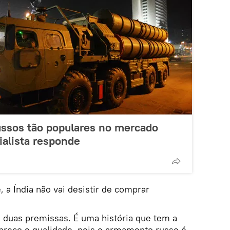
ussos tão populares no mercado
ialista responde
 a Índia não vai desistir de comprar
e duas premissas. É uma história que tem a
 preço e qualidade, pois o armamento russo é