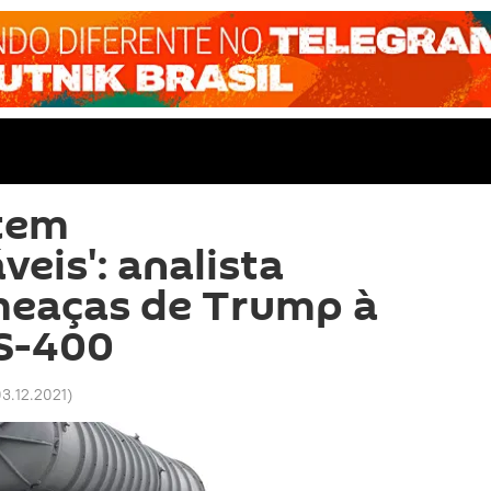
ntem
eis': analista
eaças de Trump à
 S-400
03.12.2021
)