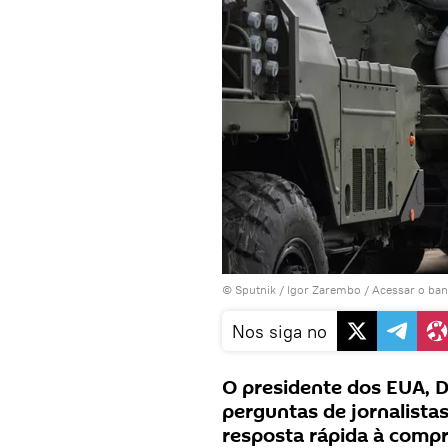
© Sputnik / Igor Zarembo
/
Acessar o ba
Nos siga no
O presidente dos EUA, 
perguntas de jornalista
resposta rápida à compr