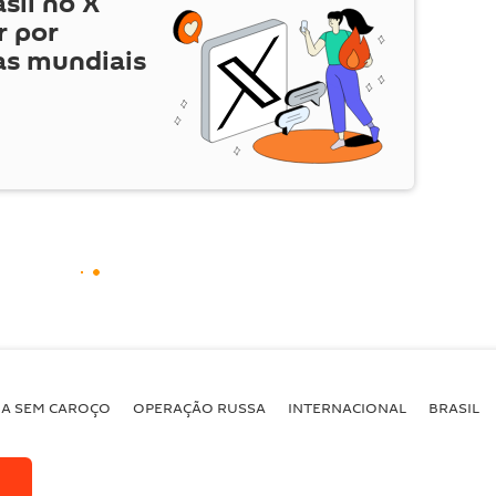
asil no
X
r por
as mundiais
BA SEM CAROÇO
OPERAÇÃO RUSSA
INTERNACIONAL
BRASIL