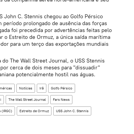
S John C. Stennis chegou ao Golfo Pérsico
 período prolongado de ausência das forças
ada foi precedida por advertências feitas pelo
r o Estreito de Ormuz, a única saída marítima
edor para um terço das exportações mundiais
do The Wall Street Journal, o USS Stennis
por cerca de dois meses para "dissuadir"
raniana potencialmente hostil nas águas.
méricas
Notícias
Irã
Golfo Pérsico
i
The Wall Street Journal
Fars News
a (IRGC)
Estreito de Ormuz
USS John C. Stennis