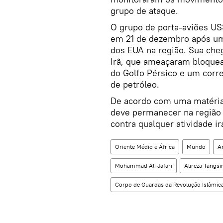
grupo de ataque.
O grupo de porta-aviões US
em 21 de dezembro após um
dos EUA na região. Sua cheg
Irã, que ameaçaram bloquea
do Golfo Pérsico e um corr
de petróleo.
De acordo com uma matéria 
deve permanecer na região 
contra qualquer atividade i
Oriente Médio e África
Mundo
A
Mohammad Ali Jafari
Alireza Tangsir
Corpo de Guardas da Revolução Islâmic