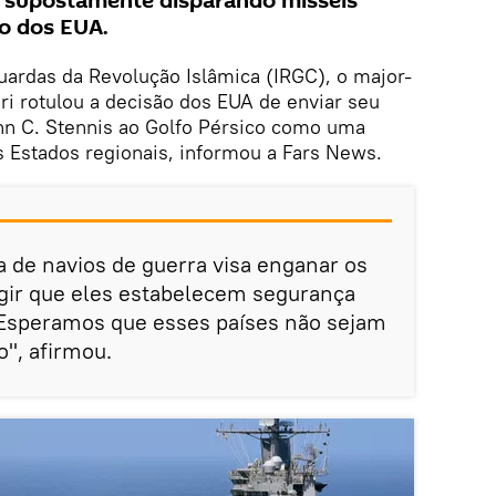
, supostamente disparando mísseis
o dos EUA.
rdas da Revolução Islâmica (IRGC), o major-
i rotulou a decisão dos EUA de enviar seu
n C. Stennis ao Golfo Pérsico como uma
s Estados regionais, informou a Fars News.
a de navios de guerra visa enganar os
ngir que eles estabelecem segurança
 Esperamos que esses países não sejam
", afirmou.