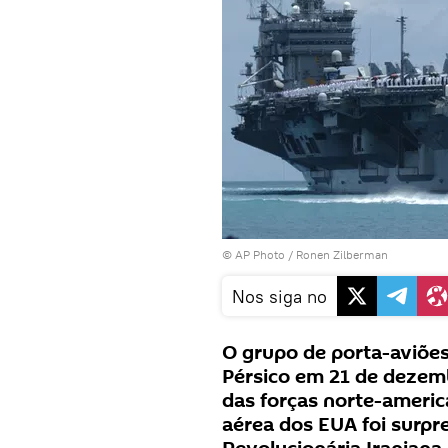
© AP Photo / Ronen Zilberman
Nos siga no
O grupo de porta-aviões
Pérsico em 21 de dezem
das forças norte-ameri
aérea dos EUA foi surpr