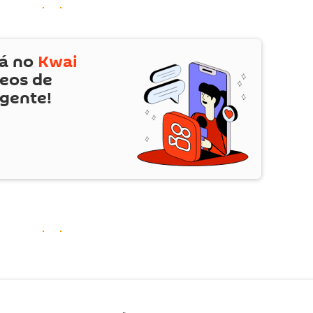
tá no
Kwai
deos de
 gente!