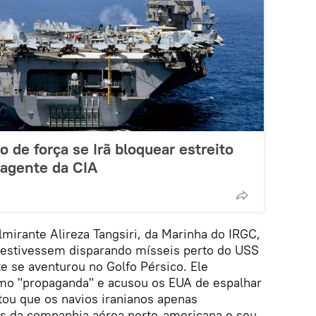
 de força se Irã bloquear estreito
-agente da CIA
lmirante Alireza Tangsiri, da Marinha do IRGC,
 estivessem disparando mísseis perto do USS
e se aventurou no Golfo Pérsico. Ele
omo "propaganda" e acusou os EUA de espalhar
tou que os navios iranianos apenas
 da companhia aérea norte-americana e seu