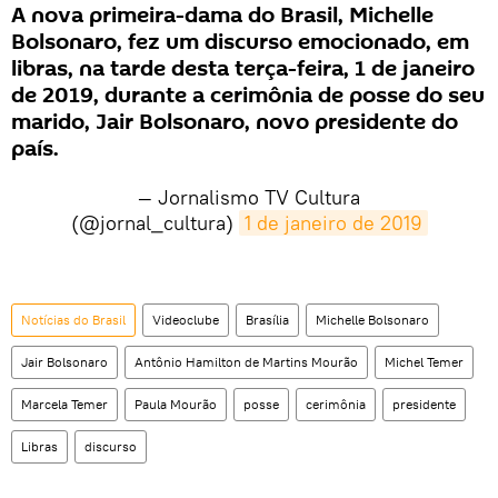
A nova primeira-dama do Brasil, Michelle
Bolsonaro, fez um discurso emocionado, em
libras, na tarde desta terça-feira, 1 de janeiro
de 2019, durante a cerimônia de posse do seu
marido, Jair Bolsonaro, novo presidente do
país.
— Jornalismo TV Cultura
(@jornal_cultura)
1 de janeiro de 2019
Notícias do Brasil
Videoclube
Brasília
Michelle Bolsonaro
Jair Bolsonaro
Antônio Hamilton de Martins Mourão
Michel Temer
Marcela Temer
Paula Mourão
posse
cerimônia
presidente
Libras
discurso