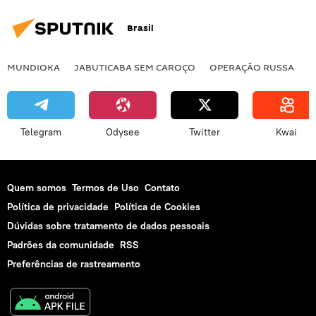
Brasil
MUNDIOKA
JABUTICABA SEM CAROÇO
OPERAÇÃO RUSSA
I
Telegram
Odysee
Twitter
Kwai
Quem somos
Termos de Uso
Contato
Política de privacidade
Política de Cookies
Dúvidas sobre tratamento de dados pessoais
Padrões da comunidade
RSS
Preferências de rastreamento