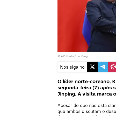
© AP Photo / Ju Peng
Nos siga no
O líder norte-coreano, 
segunda-feira (7) após s
Jinping. A visita marca o
Apesar de que não está clar
que ambos discutam o dese