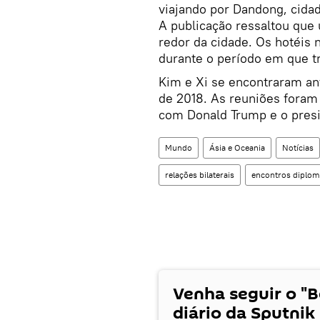
viajando por Dandong, cidad
A publicação ressaltou que
redor da cidade. Os hotéis
durante o período em que tr
Kim e Xi se encontraram an
de 2018. As reuniões foram 
com Donald Trump e o presi
Mundo
Ásia e Oceania
Notícias
relações bilaterais
encontros diplom
Venha seguir o "
diário da Sputnik 