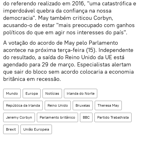
do referendo realizado em 2016, "uma catastrófica e
imperdoável quebra da confiança na nossa
democracia". May também criticou Corbyn,
acusando-o de estar "mais preocupado com ganhos
políticos do que em agir nos interesses do país".
A votação do acordo de May pelo Parlamento
acontece na próxima terça-feira (15). Independente
do resultado, a saída do Reino Unido da UE está
agendado para 29 de março. Especialistas alertam
que sair do bloco sem acordo colocaria a economia
britânica em recessão.
Mundo
Europa
Notícias
Irlanda do Norte
República da Irlanda
Reino Unido
Bruxelas
Theresa May
Jeremy Corbyn
Parlamento britânico
BBC
Partido Trabalhista
Brexit
União Europeia