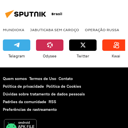
Brasil
MUNDIOKA
JABUTICABA SEM CAROÇO
OPERAÇÃO RUSSA
I
Telegram
Odysee
Twitter
Kwai
Quem somos
Termos de Uso
Contato
Política de privacidade
Política de Cookies
Dúvidas sobre tratamento de dados pessoais
Padrões da comunidade
RSS
Preferências de rastreamento