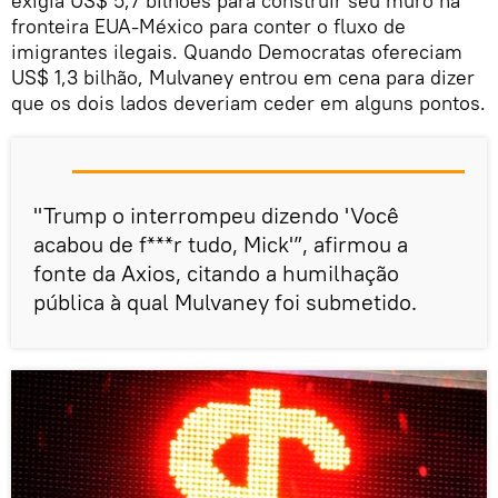
exigia US$ 5,7 bilhões para construir seu muro na
fronteira EUA-México para conter o fluxo de
imigrantes ilegais. Quando Democratas ofereciam
US$ 1,3 bilhão, Mulvaney entrou em cena para dizer
que os dois lados deveriam ceder em alguns pontos.
"Trump o interrompeu dizendo 'Você
acabou de f***r tudo, Mick'”, afirmou a
fonte da Axios, citando a humilhação
pública à qual Mulvaney foi submetido.