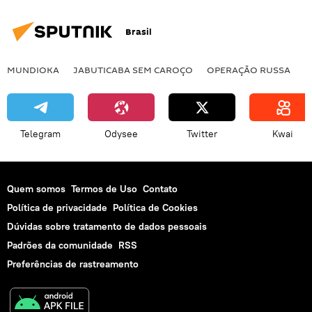
Brasil
MUNDIOKA
JABUTICABA SEM CAROÇO
OPERAÇÃO RUSSA
I
Telegram
Odysee
Twitter
Kwai
Quem somos
Termos de Uso
Contato
Política de privacidade
Política de Cookies
Dúvidas sobre tratamento de dados pessoais
Padrões da comunidade
RSS
Preferências de rastreamento