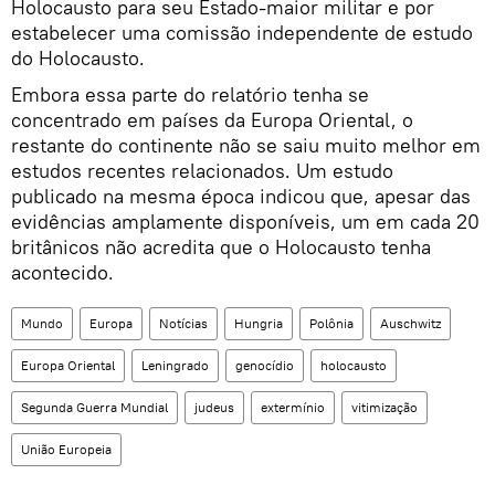
Holocausto para seu Estado-maior militar e por
estabelecer uma comissão independente de estudo
do Holocausto.
Embora essa parte do relatório tenha se
concentrado em países da Europa Oriental, o
restante do continente não se saiu muito melhor em
estudos recentes relacionados. Um estudo
publicado na mesma época indicou que, apesar das
evidências amplamente disponíveis, um em cada 20
britânicos não acredita que o Holocausto tenha
acontecido.
Mundo
Europa
Notícias
Hungria
Polônia
Auschwitz
Europa Oriental
Leningrado
genocídio
holocausto
Segunda Guerra Mundial
judeus
extermínio
vitimização
União Europeia