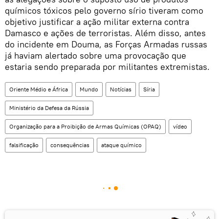
químicos tóxicos pelo governo sírio tiveram como
objetivo justificar a ação militar externa contra
Damasco e ações de terroristas. Além disso, antes
do incidente em Douma, as Forças Armadas russas
já haviam alertado sobre uma provocação que
estaria sendo preparada por militantes extremistas.
Oriente Médio e África
Mundo
Notícias
Síria
Ministério da Defesa da Rússia
Organização para a Proibição de Armas Químicas (OPAQ)
vídeo
falsificação
consequências
ataque químico