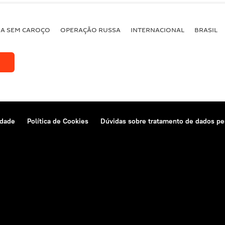
BA SEM CAROÇO
OPERAÇÃO RUSSA
INTERNACIONAL
BRASIL
idade
Política de Cookies
Dúvidas sobre tratamento de dados pe