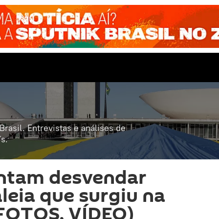
rasil. Entrevistas e análises de
s.
entam desvendar
leia que surgiu na
FOTOS, VÍDEO)