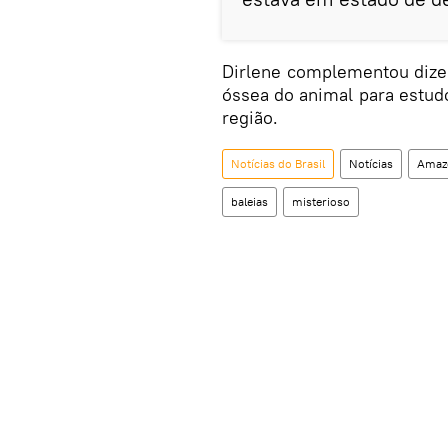
Dirlene complementou dizen
óssea do animal para estu
região.
Notícias do Brasil
Notícias
Amaz
baleias
misterioso